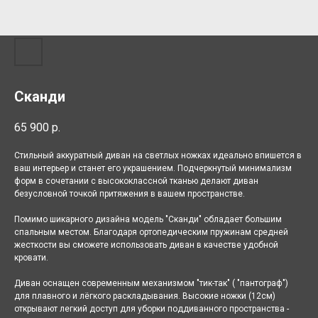
Сканди
65 900
р.
Стильный аккуратный диван на светлых ножках идеально впишется в
ваш интерьер и станет его украшением. Подчеркнутый минимализм
форм в сочетании с высококлассной тканью делают диван
безусловной точкой притяжения в вашем пространстве.
Помимо шикарного дизайна модель "Сканди" обладает большим
спальным местом. Благодаря ортопедическим пружинам средней
жесткости вы сможете использовать диван в качестве удобной
кровати.
Диван оснащен современным механизмом "тик-так" ( "пантограф")
для плавного и лёгкого раскладывания. Высокие ножки (12см)
открывают легкий доступ для уборки поддиванного пространства -