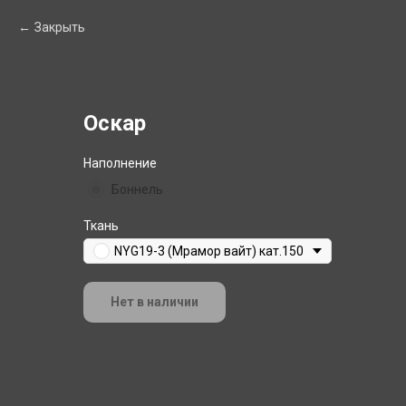
Закрыть
Оскар
Наполнение
Боннель
Ткань
NYG19-3 (Мрамор вайт) кат.150
Нет в наличии